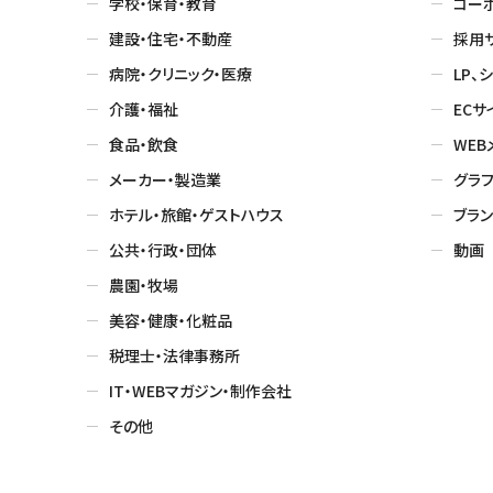
学校・保育・教育
コー
建設・住宅・不動産
採用
病院・クリニック・医療
LP、
介護・福祉
ECサ
食品・飲食
WEB
メーカー・製造業
グラフ
ホテル・旅館・ゲストハウス
ブラン
公共・行政・団体
動画
農園・牧場
美容・健康・化粧品
税理士・法律事務所
IT・WEBマガジン・制作会社
その他