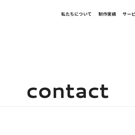
私たちについて
制作実績
サー
c
o
n
t
a
c
t