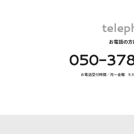
telep
お電話の方
050-37
お電話受付時間
／
月〜金曜 9:3