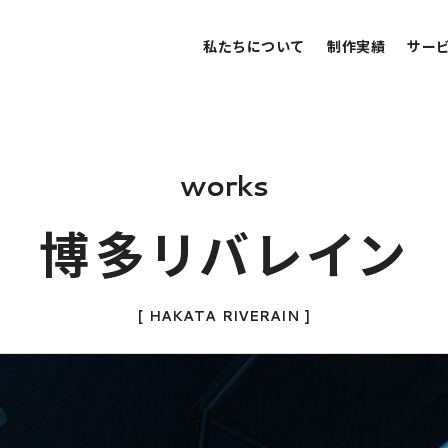
私たちについて
制作実績
サー
w
o
r
k
s
博
多
リ
バ
レ
イ
ン
[
H
A
K
A
T
A
R
I
V
E
R
A
I
N
]