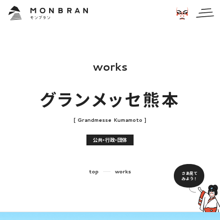
w
o
r
k
s
グ
ラ
ン
メ
ッ
セ
熊
本
[
G
r
a
n
d
m
e
s
s
e
K
u
m
a
m
o
t
o
]
公共・行政・団体
top
works
さあ見て
みよう！