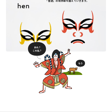
「普通」の境界線を越えていきます。
hen
あれ？
これ私？
もう