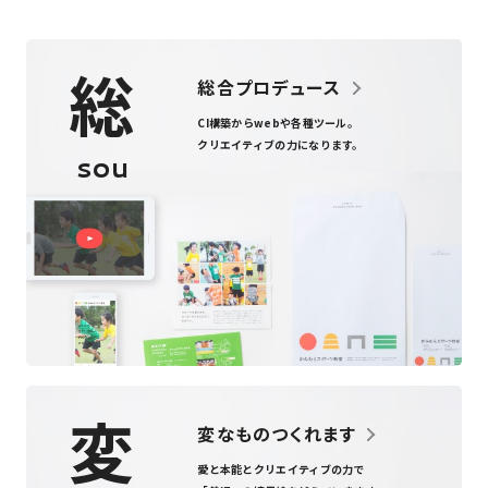
総
総合プロデュース
CI構築からweb
や
各種ツール
。
クリエイティブの力になります。
sou
変
変なものつくれます
愛と本能とクリエイティブの力で