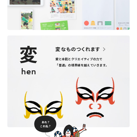
変
変なものつくれます
愛と本能とクリエイティブの力で
「普通」の境界線を越えていきます。
hen
あれ？
これ私？