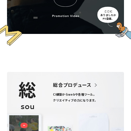
ここに
ありましたか
Promotion Video
PV全編。
総
総合プロデュース
CI構築からweb
や
各種ツール
。
クリエイティブの力になります。
sou