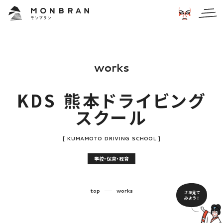
w
o
r
k
s
K
D
S
熊
本
ド
ラ
イ
ビ
ン
グ
ス
ク
ー
ル
[
K
U
M
A
M
O
T
O
D
R
I
V
I
N
G
S
C
H
O
O
L
]
学校・保育・教育
top
works
さあ見て
みよう！