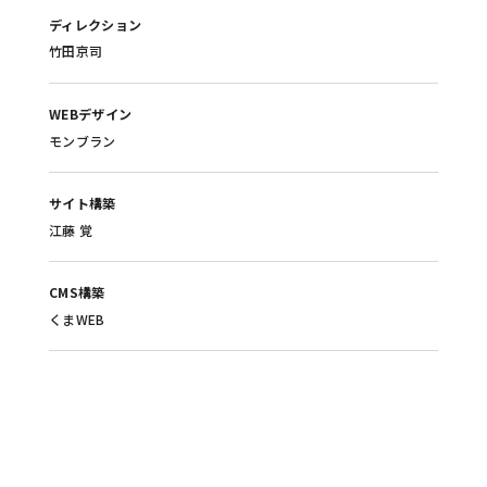
ディレクション
竹田京司
WEBデザイン
モンブラン
サイト構築
江藤 覚
CMS構築
くまWEB