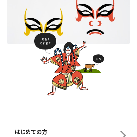
あれ？
これ私？
もう
はじめての方