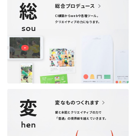
総
総合プロデュース
CI構築からweb
や
各種ツール
。
クリエイティブの力になります。
sou
変
変なものつくれます
愛と本能とクリエイティブの力で
「普通」の境界線を越えていきます。
hen