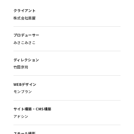
クライアント
株式会社扇屋
プロデューサー
みさこみさこ
ディレクション
竹田京司
WEBデザイン
モンブラン
サイト構築・CMS構築
アドシン
スチール撮影