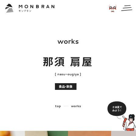
w
o
r
k
s
那
須
扇
屋
[
n
a
s
u
-
o
u
g
i
y
a
]
食品・飲食
top
works
さあ見て
みよう！