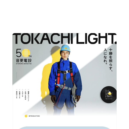
ホテル・旅館・ゲストハウス
公共・行政・団体
農園・
IT・WEBマガジン・制作会社
その他
レート・ブランドサイト
採用サイト
LP、シングルページ
ン
ブランディング・総合プロデュース
動画・映像・PV