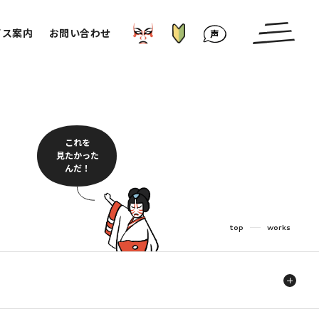
はじめての方へ
かぶきもの⁉︎
お客様の声
ビス案内
お問い合わせ
これを
見たかった
んだ！
top
works
介護・福祉
食品・飲食