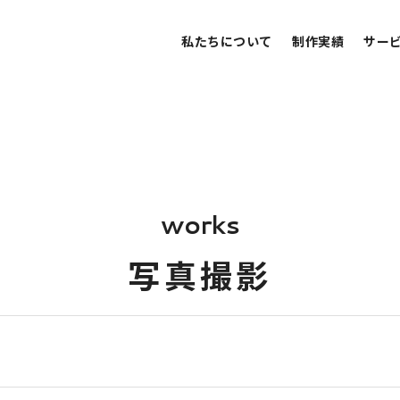
私たちについて
制作実績
サー
w
o
r
k
s
写
真
撮
影
保育・教育
建設・住宅・不動産
病院・クリニック・医療