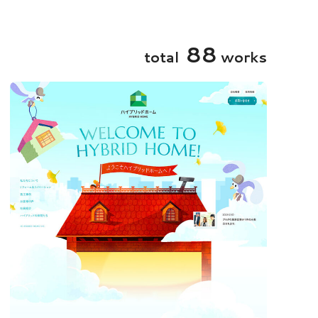
牧場
美容・健康・化粧品
8
8
t
o
t
a
l
w
o
r
k
s
ECサイト
WEBメディア