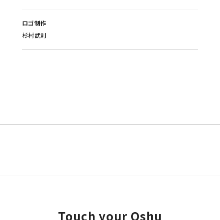
ロゴ制作
杉村武則
Touch your Qshu