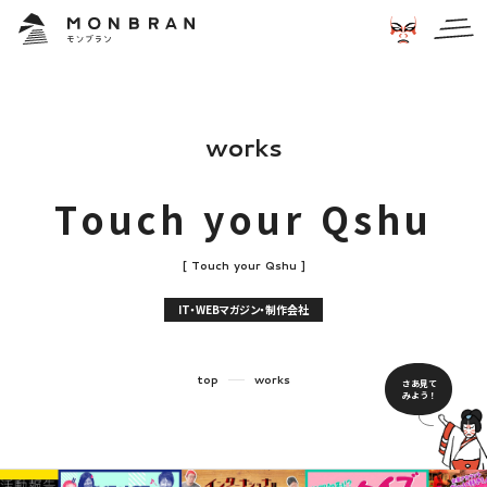
w
o
r
k
s
T
o
u
c
h
y
o
u
r
Q
s
h
u
[
T
o
u
c
h
y
o
u
r
Q
s
h
u
]
IT・WEBマガジン・制作会社
top
works
さあ見て
みよう！