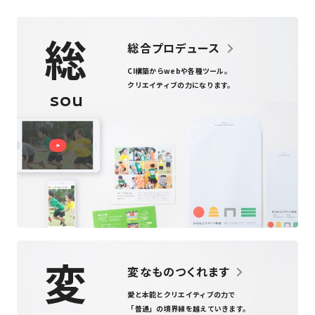
総
総合プロデュース
CI構築からweb
や
各種ツール
。
クリエイティブの力になります。
sou
変
変なものつくれます
愛と本能とクリエイティブの力で
「普通」の境界線を越えていきます。