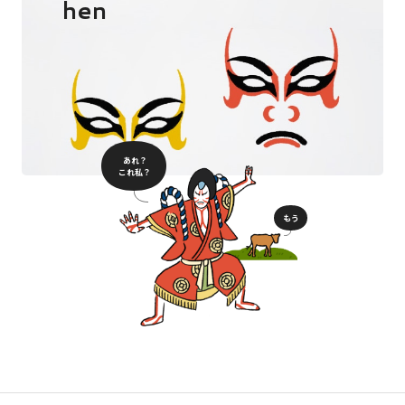
hen
あれ？
これ私？
もう