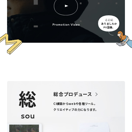
ここに
ありましたか
Promotion Video
PV全編。
総
総合プロデュース
CI構築からweb
や
各種ツール
。
クリエイティブの力になります。
sou