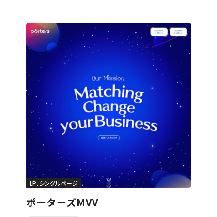
メーカー・製造業
ホテル・旅館・ゲストハウス
公共・行政・団体
農園・牧場
美容・健康・化粧品
税理士・法律事務所
IT・WEBマガジン・制作会社
その他
カテゴリー
すべて
コーポレート・ブランドサイト
採用サイト
LP、シングルページ
ECサイト
WEBメディア
グラフィックデザイン
ブランディング・総合プロデュース
動画・映像・PV
LP、シングルページ
ポーターズMVV