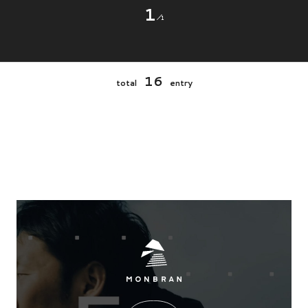
1
1
16
total
entry