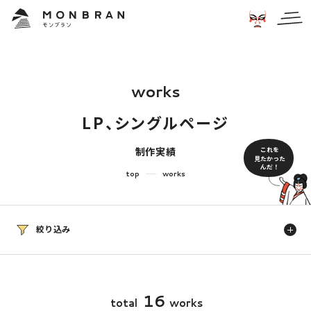
w
o
r
k
s
L
P
、
シ
ン
グ
ル
ペ
ー
ジ
これを
制作実績
見たかった
んだ！
top
works
絞り込み
業種
すべて
学校・保育・教育
建設・住宅・不動産
1
6
t
o
t
a
l
w
o
r
k
s
病院・クリニック・医療
介護・福祉
食品・飲食