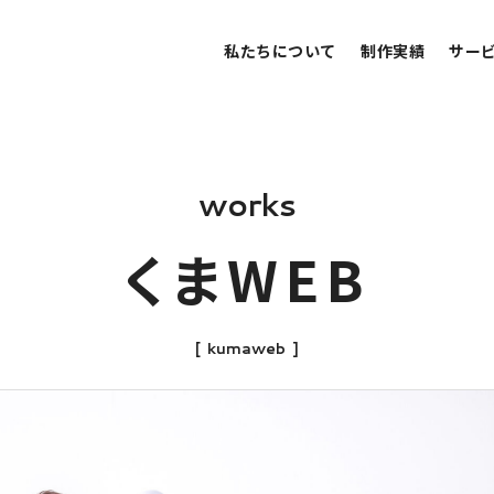
私たちについて
制作実績
サー
w
o
r
k
s
く
ま
W
E
B
[
k
u
m
a
w
e
b
]