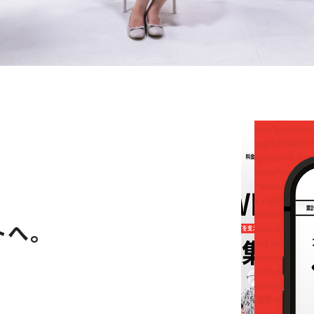
、
トへ。