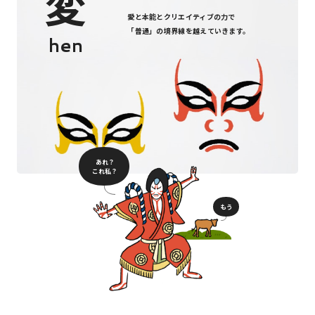
変
愛と本能とクリエイティブの力で
「普通」の境界線を越えていきます。
hen
あれ？
これ私？
もう