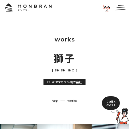
w
o
r
k
s
獅
子
[
S
H
I
S
H
I
I
N
C
.
]
IT・WEBマガジン・制作会社
top
works
さあ見て
みよう！