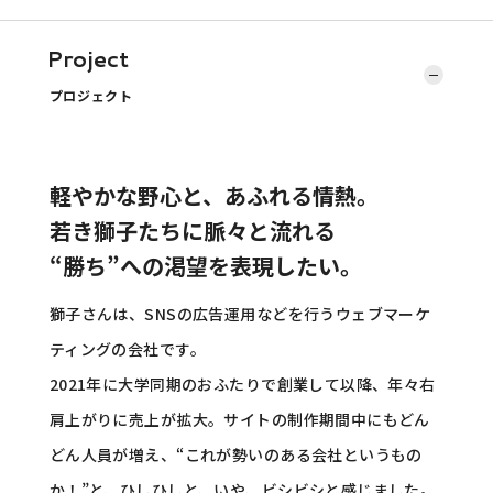
Project
プロジェクト
軽やかな野心と、あふれる情熱。
若き獅子たちに脈々と流れる
“
勝ち
”
への渇望を表現したい。
獅子さんは、
SNS
の広告運用などを行うウェブマーケ
ティングの会社です。
2021
年に大学同期のおふたりで創業して以降、年々右
肩上がりに売上が拡大。サイトの制作期間中にもどん
どん人員が増え、
“
これが勢いのある会社というもの
か！
”
と、ひしひしと、いや、ビシビシと感じました。