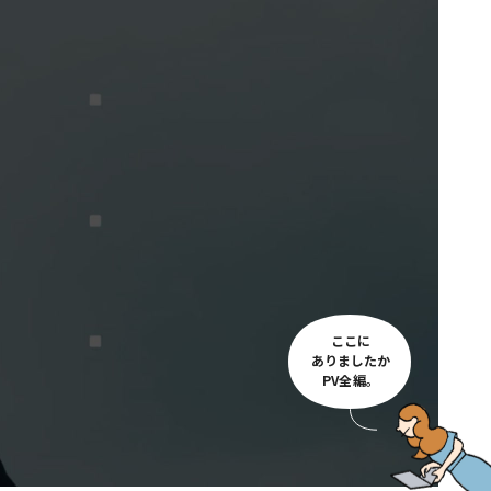
ここに
ありましたか
PV全編。