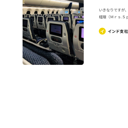
いきなりですが、
経理（Ｍｒｓ.Ｓｐ
イ
インド支社