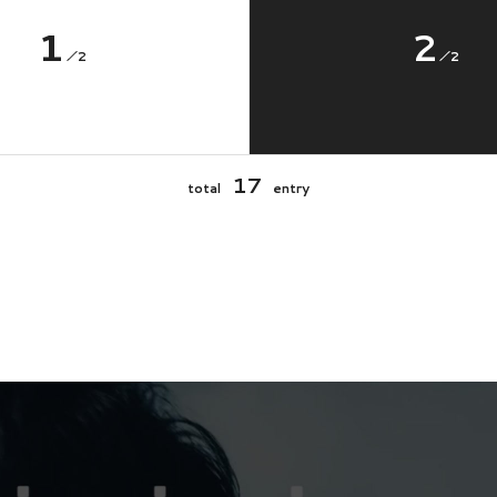
1
2
2
2
17
total
entry