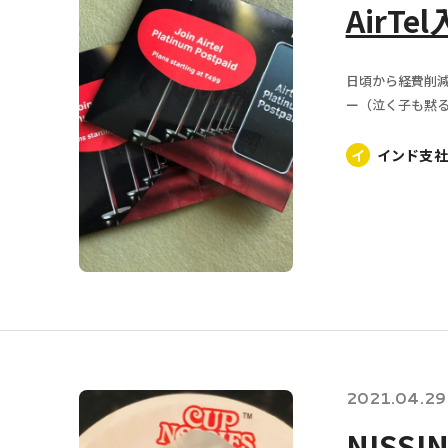
AirT
日頃から経費削減
ー（泣く子も黙る
イ
インド支社
2021.04.29
NISSI