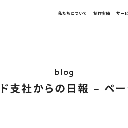
私たちについて
制作実績
サー
b
l
o
g
ド
支
社
か
ら
の
日
報
–
ペ
ー