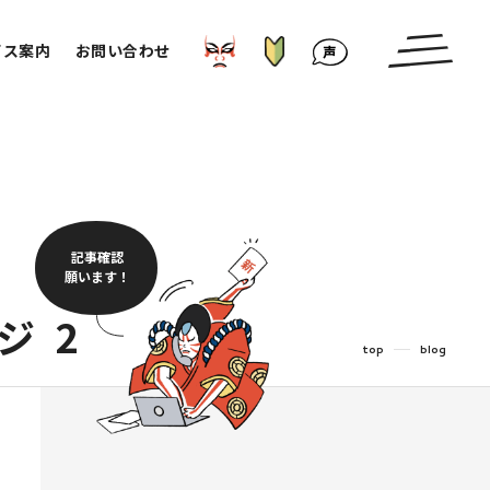
はじめての方へ
かぶきもの⁉︎
お客様の声
ビス案内
お問い合わせ
記事確認
願います！
ジ
2
top
blog