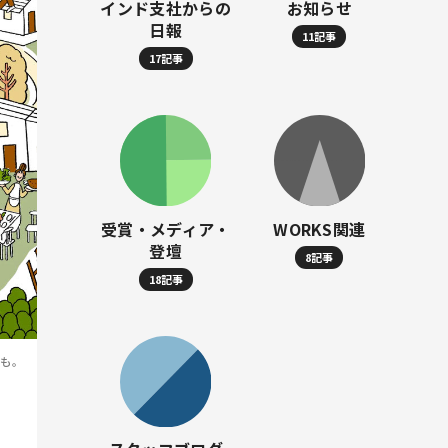
インド支社からの
お知らせ
日報
11記事
17記事
受賞・メディア・
WORKS関連
登壇
8記事
18記事
合も。