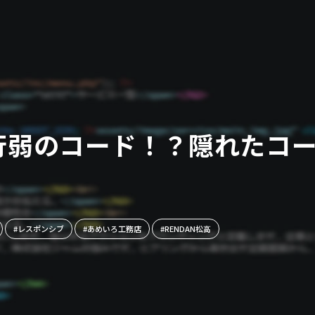
0行弱のコード！？隠れたコ
#レスポンシブ
#あめいろ工務店
#RENDAN松高