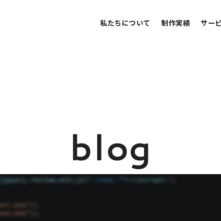
私たちについて
制作実績
サー
b
l
o
g