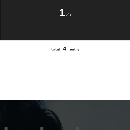
1
1
4
total
entry