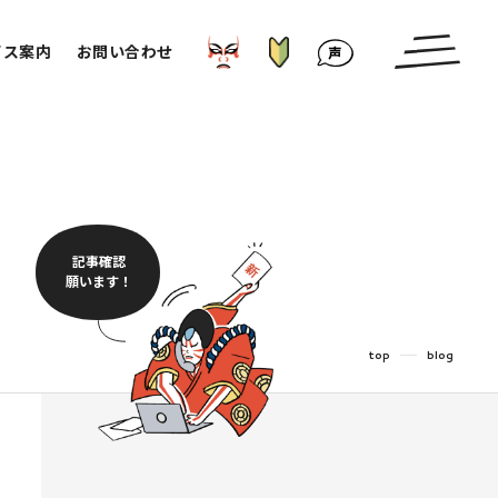
はじめての方へ
かぶきもの⁉︎
お客様の声
ビス案内
お問い合わせ
記事確認
願います！
top
blog