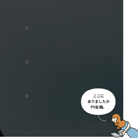
ここに
ありましたか
PV全編。