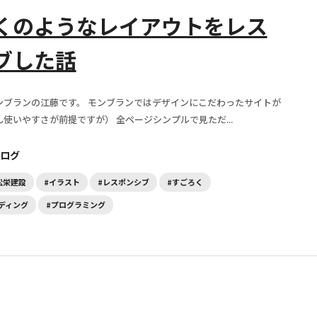
くのようなレイアウトをレス
ブした話
ンブランの江藤です。 モンブランではデザインにこだわったサイトが
ん使いやすさが前提ですが） 全ページシンプルで見ただ...
ログ
松栄建設
#イラスト
#レスポンシブ
#すごろく
ーディング
#プログラミング