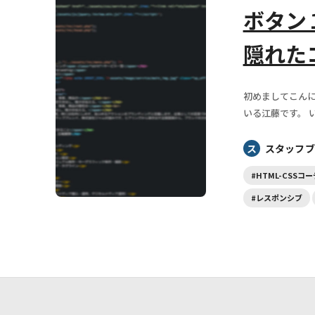
ボタン
隠れた
初めましてこんに
いる江藤です。 い
ス
スタッフブ
#HTML-CSSコ
#レスポンシブ