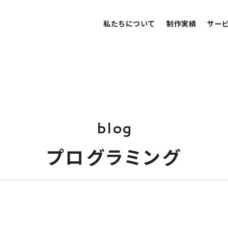
私たちについて
制作実績
サー
b
l
o
g
プ
ロ
グ
ラ
ミ
ン
グ