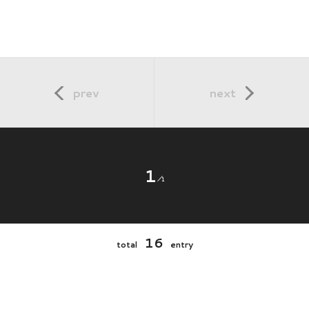
prev
next
1
1
16
total
entry