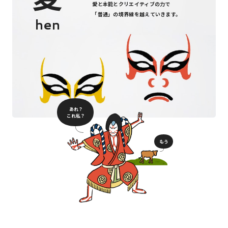
愛と本能とクリエイティブの力で
「普通」の境界線を越えていきます。
hen
あれ？
これ私？
もう