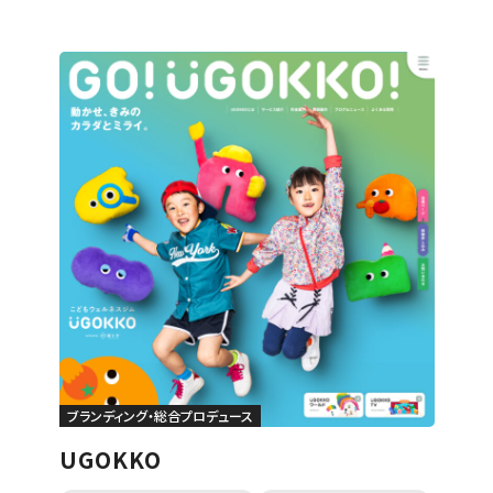
メーカー・製造業
ホテル・旅館・ゲストハウス
公共・行政・団体
農園・牧場
美容・健康・化粧品
税理士・法律事務所
IT・WEBマガジン・制作会社
その他
カテゴリー
すべて
コーポレート・ブランドサイト
採用サイト
LP、シングルページ
ECサイト
WEBメディア
グラフィックデザイン
ブランディング・総合プロデュース
動画・映像・PV
ブランディング・総合プロデュース
UGOKKO