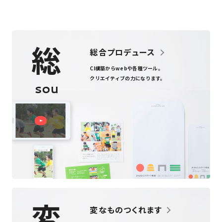
総
総合プロデュース
CI構築からweb
や
各種ツール
。
クリエイティブの力になります。
sou
変
変なものつくれます