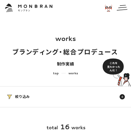
w
o
r
k
s
ブ
ラ
ン
デ
ィ
ン
グ
・
総
合
プ
ロ
デ
ュ
ー
ス
これを
制作実績
見たかった
んだ！
top
works
絞り込み
業種
すべて
学校・保育・教育
建設・住宅・不動産
1
6
t
o
t
a
l
w
o
r
k
s
病院・クリニック・医療
介護・福祉
食品・飲食