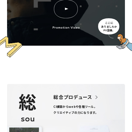
ここに
ありましたか
Promotion Video
PV全編。
総
総合プロデュース
CI構築からweb
や
各種ツール
。
クリエイティブの力になります。
sou