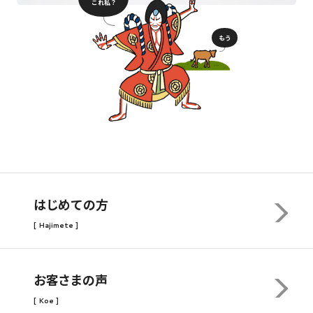
これ私？
もう
はじめての方
[ Hajimete ]
お客さまの声
[ Koe ]