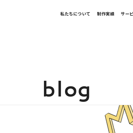
私たちについて
制作実績
サー
b
l
o
g