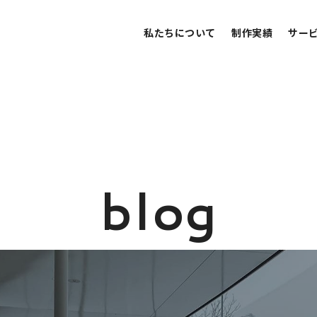
私たちについて
制作実績
サー
b
l
o
g