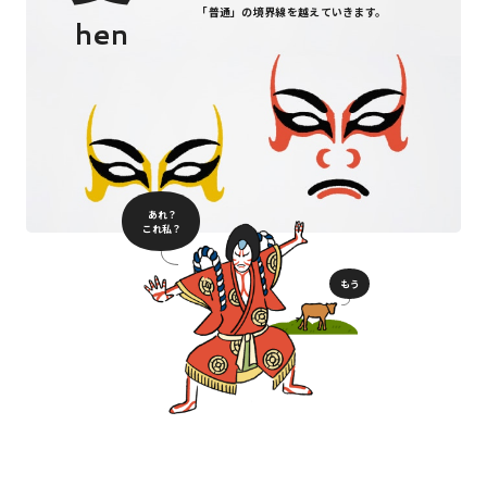
「普通」の境界線を越えていきます。
hen
あれ？
これ私？
もう