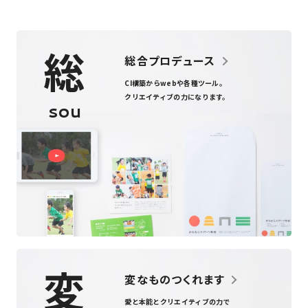
総
総合プロデュース
CI構築からweb
や
各種ツール
。
クリエイティブの力になります。
sou
変
変なものつくれます
愛と本能とクリエイティブの力で