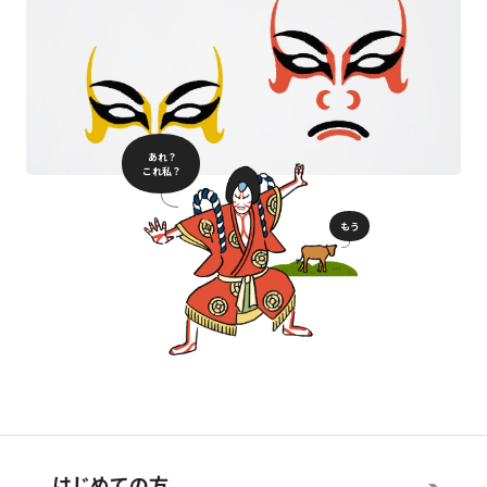
あれ？
これ私？
もう
はじめての方