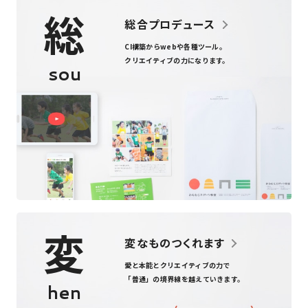
総
総合プロデュース
CI構築からweb
や
各種ツール
。
クリエイティブの力になります。
sou
変
変なものつくれます
愛と本能とクリエイティブの力で
「普通」の境界線を越えていきます。
hen