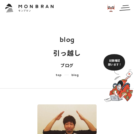
b
l
o
g
引
っ
越
し
記事確認
願います！
ブログ
top
blog