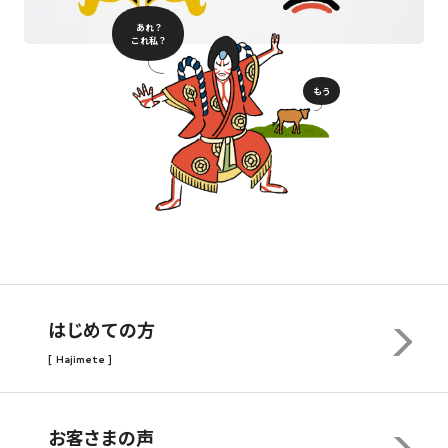
あれ？
これ私？
もう
はじめての方
[ Hajimete ]
お客さまの声