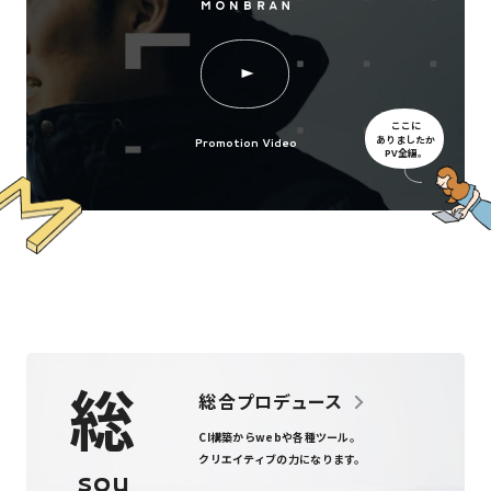
ここに
ありましたか
Promotion Video
PV全編。
総
総合プロデュース
CI構築からweb
や
各種ツール
。
クリエイティブの力になります。
sou