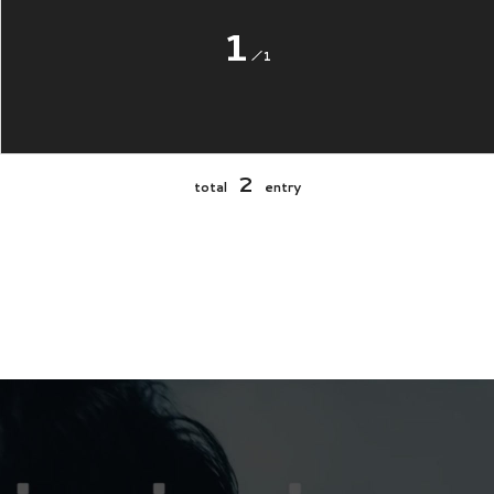
1
1
2
total
entry