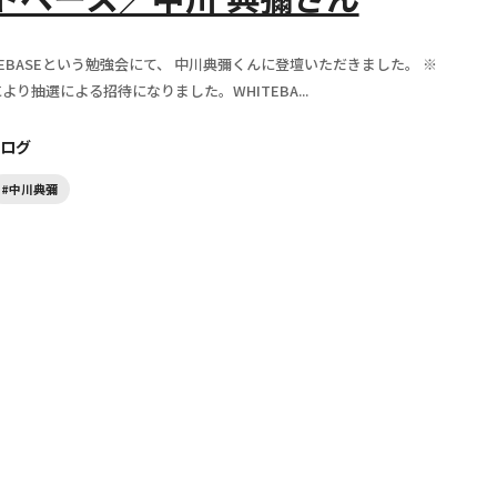
TEBASEという勉強会にて、 中川典彌くんに登壇いただきました。 ※
り抽選による招待になりました。WHITEBA...
ログ
#中川典彌