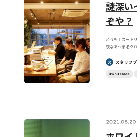
謎深いイ
ぞや？
どうも！ズートリ
夜なあつまるクロー
ス
スタッフブ
#whitebase
2021.08.20
ホワイ