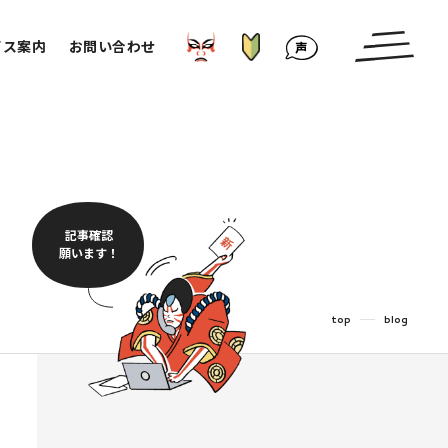
はじめての方へ
かぶきもの⁉︎
お客様の声
ビス案内
お問い合わせ
記事確認
願います！
top
blog