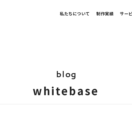
私たちについて
制作実績
サー
b
l
o
g
w
h
i
t
e
b
a
s
e