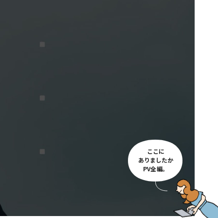
ここに
ありましたか
PV全編。