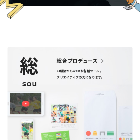
総
総合プロデュース
CI構築からweb
や
各種ツール
。
クリエイティブの力になります。
sou