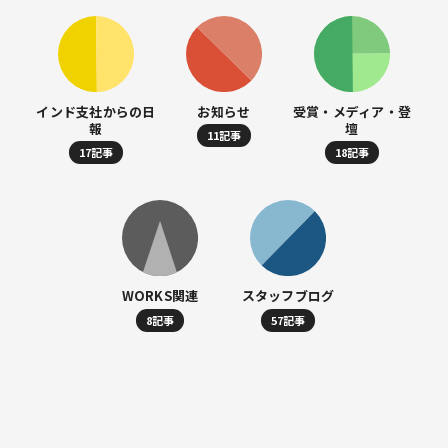
インド支社からの日
お知らせ
受賞・メディア・登
報
壇
11記事
17記事
18記事
WORKS関連
スタッフブログ
8記事
57記事