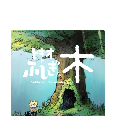
ホテル・旅館・ゲストハウス
公共・行政・団体
農園・
IT・WEBマガジン・制作会社
その他
レート・ブランドサイト
採用サイト
LP、シングルページ
ン
ブランディング・総合プロデュース
動画・映像・PV