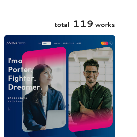
牧場
美容・健康・化粧品
1
1
9
t
o
t
a
l
w
o
r
k
s
ECサイト
WEBメディア