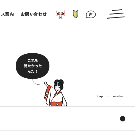
はじめての方へ
かぶきもの⁉︎
お客様の声
ビス案内
お問い合わせ
これを
見たかった
んだ！
top
works
介護・福祉
食品・飲食