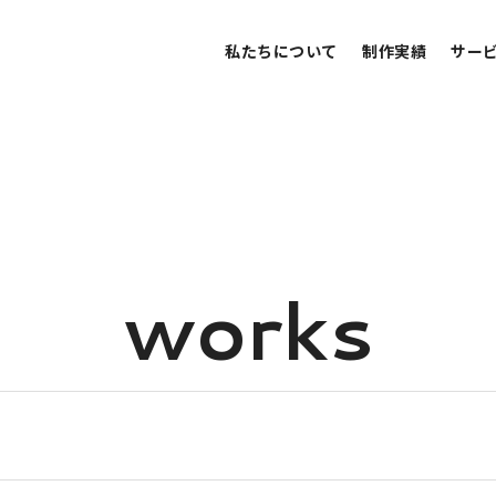
私たちについて
制作実績
サー
w
o
r
k
s
保育・教育
建設・住宅・不動産
病院・クリニック・医療